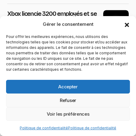
Xbox licencie 3200 employés et se
sépare de plusieurs studios
Gérer le consentement
7 juillet 2026
3 min de lecture
Pour offrir les meilleures expériences, nous utilisons des
technologies telles que les cookies pour stocker et/ou accéder aux
informations des appareils. Le fait de consentir à ces technologies
PlayStation abandonne le support
nous permettra de traiter des données telles que le comportement
disque – 3 raisons pour lesquelles
de navigation ou les ID uniques sur ce site. Le fait de ne pas
consentir ou de retirer son consentement peut avoir un effet négatif
cela met le jeu vidéo (et le
sur certaines caractéristiques et fonctions.
consommateur) en danger
2 juillet 2026
4 min de lecture
Accepter
Refuser
VOUS AIMEREZ AUSSI
Voir les préférences
Politique de confidentialité
Politique de confidentialité