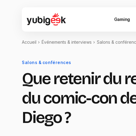
Gaming
Accueil
Événements & interviews
Salons & conféren
Salons & conférences
Que retenir du r
du comic-con d
Diego ?