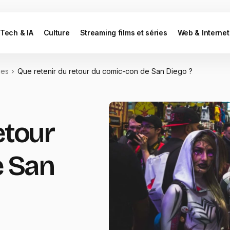
Tech & IA
Culture
Streaming films et séries
Web & Internet
ces
Que retenir du retour du comic-con de San Diego ?
etour
e San