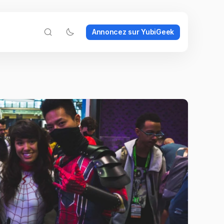
Annoncez sur YubiGeek