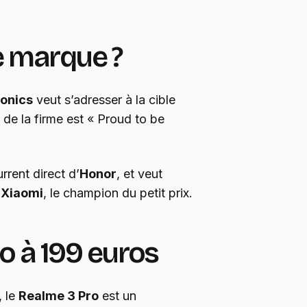
e marque ?
ronics
veut s’adresser à la cible
n de la firme est « Proud to be
rrent direct d’
Honor
, et veut
e
Xiaomi
, le champion du petit prix.
o à 199 euros
, le
Realme 3 Pro
est un