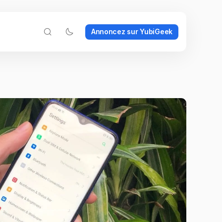
Annoncez sur YubiGeek