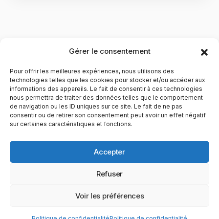
Gérer le consentement
Pour offrir les meilleures expériences, nous utilisons des
technologies telles que les cookies pour stocker et/ou accéder aux
informations des appareils. Le fait de consentir à ces technologies
nous permettra de traiter des données telles que le comportement
de navigation ou les ID uniques sur ce site. Le fait de ne pas
YubiGeek est un média français dédié aux nouvelles
consentir ou de retirer son consentement peut avoir un effet négatif
sur certaines caractéristiques et fonctions.
technologies, à la culture geek et au numérique. Fondé par
Maxence, le site partage depuis plus de 10 ans des
actualités, guides, tests et analyses autour de l’innovation,
Accepter
du web, du gaming et de la science, avec une approche
accessible et passionnée.
Refuser
PAGES
CATÉGORIES
YUBIGEEK
Voir les préférences
© 2025 YubiGeek. Tous droits réservés.
Politique de confidentialité
Politique de confidentialité