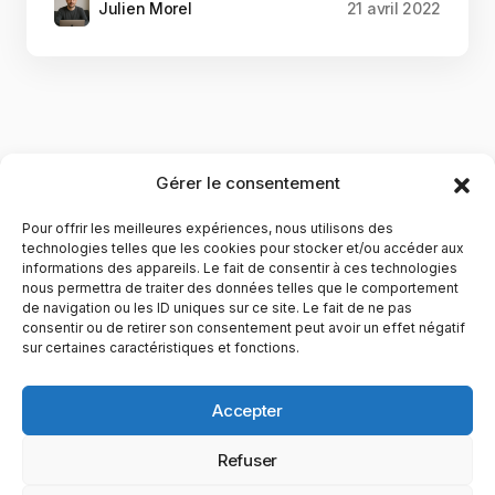
Julien Morel
21 avril 2022
Gérer le consentement
Pour offrir les meilleures expériences, nous utilisons des
technologies telles que les cookies pour stocker et/ou accéder aux
informations des appareils. Le fait de consentir à ces technologies
nous permettra de traiter des données telles que le comportement
de navigation ou les ID uniques sur ce site. Le fait de ne pas
YubiGeek est un média français dédié aux nouvelles
consentir ou de retirer son consentement peut avoir un effet négatif
sur certaines caractéristiques et fonctions.
technologies, à la culture geek et au numérique. Fondé par
Maxence, le site partage depuis plus de 10 ans des
actualités, guides, tests et analyses autour de l’innovation,
Accepter
du web, du gaming et de la science, avec une approche
accessible et passionnée.
Refuser
PAGES
CATÉGORIES