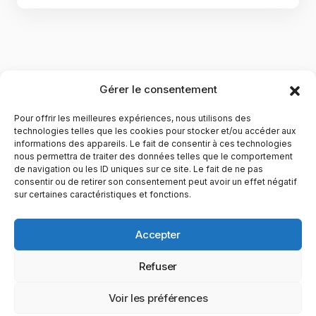
Gérer le consentement
Pour offrir les meilleures expériences, nous utilisons des
technologies telles que les cookies pour stocker et/ou accéder aux
informations des appareils. Le fait de consentir à ces technologies
nous permettra de traiter des données telles que le comportement
de navigation ou les ID uniques sur ce site. Le fait de ne pas
YubiGeek est un média français dédié aux nouvelles
consentir ou de retirer son consentement peut avoir un effet négatif
sur certaines caractéristiques et fonctions.
technologies, à la culture geek et au numérique. Fondé par
Maxence, le site partage depuis plus de 10 ans des
actualités, guides, tests et analyses autour de l’innovation,
Accepter
du web, du gaming et de la science, avec une approche
accessible et passionnée.
Refuser
PAGES
CATÉGORIES
YUBIGEEK
Voir les préférences