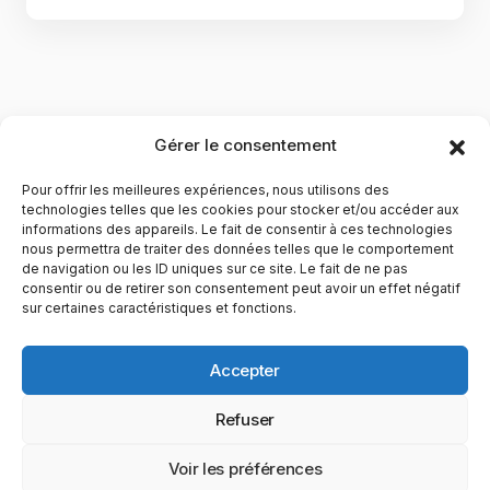
Gérer le consentement
Pour offrir les meilleures expériences, nous utilisons des
technologies telles que les cookies pour stocker et/ou accéder aux
informations des appareils. Le fait de consentir à ces technologies
nous permettra de traiter des données telles que le comportement
de navigation ou les ID uniques sur ce site. Le fait de ne pas
YubiGeek est un média français dédié aux nouvelles
consentir ou de retirer son consentement peut avoir un effet négatif
sur certaines caractéristiques et fonctions.
technologies, à la culture geek et au numérique. Fondé par
Maxence, le site partage depuis plus de 10 ans des
actualités, guides, tests et analyses autour de l’innovation,
Accepter
du web, du gaming et de la science, avec une approche
accessible et passionnée.
Refuser
PAGES
CATÉGORIES
YUBIGEEK
Voir les préférences