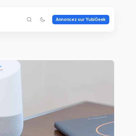
Annoncez sur YubiGeek