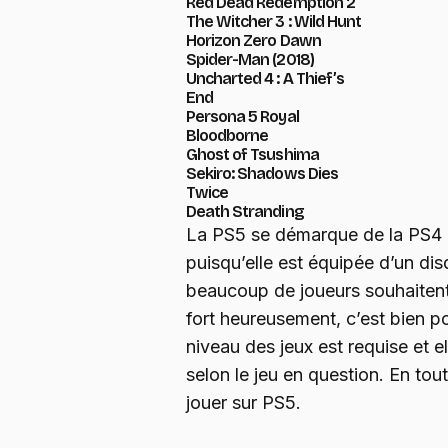
Red Dead Redemption 2
The Witcher 3 : Wild Hunt
Horizon Zero Dawn
Spider-Man (2018)
Uncharted 4 : A Thief’s
End
Persona 5 Royal
Bloodborne
Ghost of Tsushima
Sekiro: Shadows Dies
Twice
Death Stranding
La PS5 se démarque de la PS4 p
puisqu’elle est équipée d’un di
beaucoup de joueurs souhaitent
fort heureusement, c’est bien po
niveau des jeux est requise et e
selon le jeu en question. En tout
jouer sur PS5.