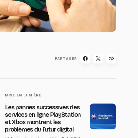
PARTAGER
MISE EN LUMIÈRE
Les pannes successives des
services en ligne PlayStation
et Xbox montrent les
problèmes du futur digital