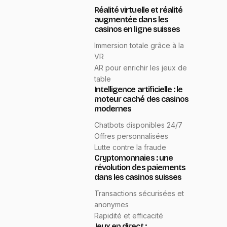
Réalité virtuelle et réalité
augmentée dans les
casinos en ligne suisses
Immersion totale grâce à la
VR
AR pour enrichir les jeux de
table
Intelligence artificielle : le
moteur caché des casinos
modernes
Chatbots disponibles 24/7
Offres personnalisées
Lutte contre la fraude
Cryptomonnaies : une
révolution des paiements
dans les casinos suisses
Transactions sécurisées et
anonymes
Rapidité et efficacité
Jeux en direct :