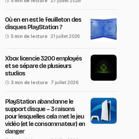
27 juillet 2026
5 min de lecture
Où en en est le feuilleton des
disques PlayStation ?
21 juillet 2026
5 min de lecture
Xbox licencie 3200 employés
et se sépare de plusieurs
studios
7 juillet 2026
3 min de lecture
PlayStation abandonne le
support disque – 3 raisons
pour lesquelles cela met le jeu
vidéo (et le consommateur) en
danger