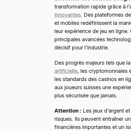
transformation rapide grâce à l
innovantes
. Des plateformes de 
et mobiles redéfinissent la mani
leur expérience de jeu en ligne.
principales avancées technolog
décisif pour l’industrie.
Des progrès majeurs tels que la ré
artificielle
, les cryptomonnaies 
les standards des casinos en lig
aux joueurs suisses une expérie
plus sécurisée que jamais.
Attention :
Les jeux d’argent e
risques. Ils peuvent entraîner 
financières importantes et un is