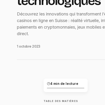
technologiques
Découvrez les innovations qui transforment l
casinos en ligne en Suisse : réalité virtuelle, int
paiements en cryptomonnaies, jeux mobiles e
direct.
1 octobre 2023
4 min de lecture
TABLE DES MATIÈRES