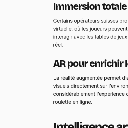
Immersion totale 
Certains opérateurs suisses pro
virtuelle, où les joueurs peuve
interagir avec les tables de jeu
réel.
AR pour enrichir l
La réalité augmentée permet d’af
visuels directement sur l’enviro
considérablement l’expérience 
roulette en ligne.
Intelligence arti