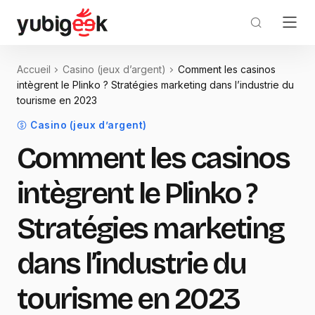
Accueil
Casino (jeux d’argent)
Comment les casinos
intègrent le Plinko ? Stratégies marketing dans l’industrie du
tourisme en 2023
Casino (jeux d’argent)
Comment les casinos
intègrent le Plinko ?
Stratégies marketing
dans l’industrie du
tourisme en 2023