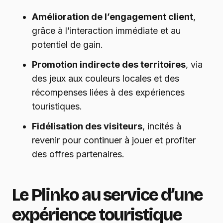
Amélioration de l’engagement client
,
grâce à l’interaction immédiate et au
potentiel de gain.
Promotion indirecte des territoires
, via
des jeux aux couleurs locales et des
récompenses liées à des expériences
touristiques.
Fidélisation des visiteurs
, incités à
revenir pour continuer à jouer et profiter
des offres partenaires.
Le Plinko au service d’une
expérience touristique