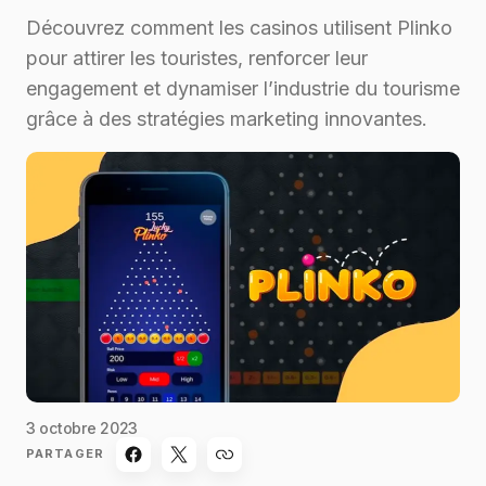
Découvrez comment les casinos utilisent Plinko
pour attirer les touristes, renforcer leur
engagement et dynamiser l’industrie du tourisme
grâce à des stratégies marketing innovantes.
3 octobre 2023
PARTAGER