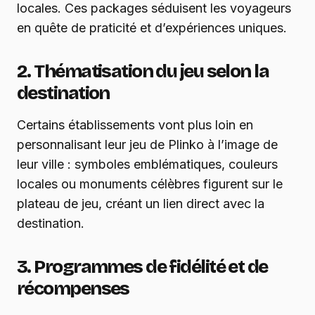
locales. Ces packages séduisent les voyageurs
en quête de praticité et d’expériences uniques.
2. Thématisation du jeu selon la
destination
Certains établissements vont plus loin en
personnalisant leur jeu de Plinko à l’image de
leur ville : symboles emblématiques, couleurs
locales ou monuments célèbres figurent sur le
plateau de jeu, créant un lien direct avec la
destination.
3. Programmes de fidélité et de
récompenses