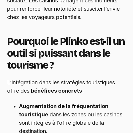
sociaux. Les casinos partagent ces moments
pour renforcer leur notoriété et susciter l’envie
chez les voyageurs potentiels.
Pourquoi le Plinko est-il un
outil si puissant dans le
tourisme ?
L’intégration dans les stratégies touristiques
offre des
bénéfices concrets
:
Augmentation de la fréquentation
touristique
dans les zones où les casinos
sont intégrés à l’offre globale de la
destination.