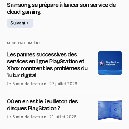
Samsung se prépare à lancer son service de
cloud gaming
Suivant
MISE EN LUMIÈRE
Les pannes successives des
services en ligne PlayStation et
Xbox montrent les problèmes du
futur digital
27 juillet 2026
5 min de lecture
Où en en est le feuilleton des
disques PlayStation ?
21 juillet 2026
5 min de lecture