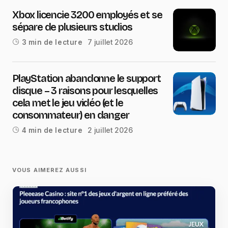
Xbox licencie 3200 employés et se
sépare de plusieurs studios
7 juillet 2026
3 min de lecture
PlayStation abandonne le support
disque – 3 raisons pour lesquelles
cela met le jeu vidéo (et le
consommateur) en danger
2 juillet 2026
4 min de lecture
VOUS AIMEREZ AUSSI