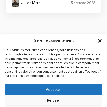
Julien Morel
5 octobre 2023
Gérer le consentement
Pour offrir les meilleures expériences, nous utilisons des
technologies telles que les cookies pour stocker et/ou accéder aux
informations des appareils. Le fait de consentir à ces technologies
nous permettra de traiter des données telles que le comportement
de navigation ou les ID uniques sur ce site. Le fait de ne pas
YubiGeek est un média français dédié aux nouvelles
consentir ou de retirer son consentement peut avoir un effet négatif
sur certaines caractéristiques et fonctions.
technologies, à la culture geek et au numérique. Fondé par
Maxence, le site partage depuis plus de 10 ans des
actualités, guides, tests et analyses autour de l’innovation,
Accepter
du web, du gaming et de la science, avec une approche
accessible et passionnée.
Refuser
PAGES
CATÉGORIES