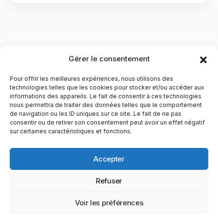
Gérer le consentement
Pour offrir les meilleures expériences, nous utilisons des
technologies telles que les cookies pour stocker et/ou accéder aux
informations des appareils. Le fait de consentir à ces technologies
nous permettra de traiter des données telles que le comportement
de navigation ou les ID uniques sur ce site. Le fait de ne pas
YubiGeek est un média français dédié aux nouvelles
consentir ou de retirer son consentement peut avoir un effet négatif
sur certaines caractéristiques et fonctions.
technologies, à la culture geek et au numérique. Fondé par
Maxence, le site partage depuis plus de 10 ans des
actualités, guides, tests et analyses autour de l’innovation,
Accepter
du web, du gaming et de la science, avec une approche
accessible et passionnée.
Refuser
PAGES
CATÉGORIES
YUBIGEEK
Voir les préférences