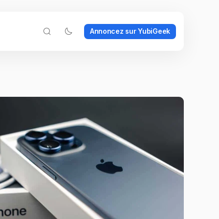
Annoncez sur YubiGeek