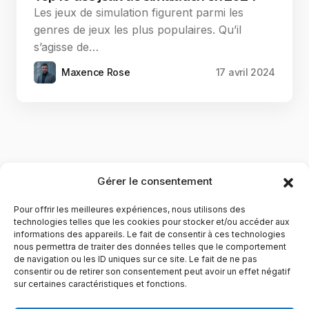
Les jeux de simulation figurent parmi les
genres de jeux les plus populaires. Qu’il
s’agisse de…
Maxence Rose
17 avril 2024
Gérer le consentement
Pour offrir les meilleures expériences, nous utilisons des
technologies telles que les cookies pour stocker et/ou accéder aux
informations des appareils. Le fait de consentir à ces technologies
nous permettra de traiter des données telles que le comportement
de navigation ou les ID uniques sur ce site. Le fait de ne pas
YubiGeek est un média français dédié aux nouvelles
consentir ou de retirer son consentement peut avoir un effet négatif
sur certaines caractéristiques et fonctions.
technologies, à la culture geek et au numérique. Fondé par
Maxence, le site partage depuis plus de 10 ans des