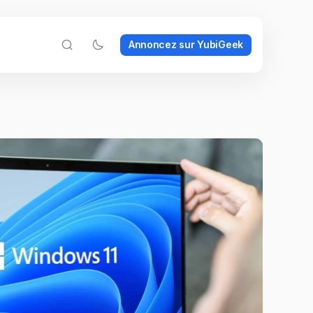
Annoncez sur YubiGeek