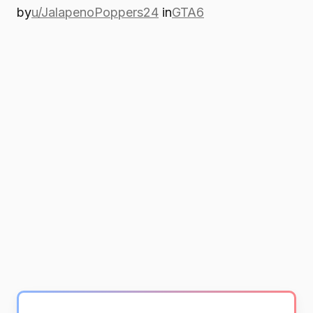
by
u/JalapenoPoppers24
in
GTA6