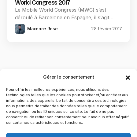
World Congress 2017
Le Mobile World Congress (MWC) s’est
déroulé à Barcelone en Espagne, il s’agit…
Maxence Rose
28 février 2017
Gérer le consentement
Pour offrir les meilleures expériences, nous utilisons des
technologies telles que les cookies pour stocker et/ou accéder aux
informations des appareils. Le fait de consentir à ces technologies
nous permettra de traiter des données telles que le comportement
de navigation ou les ID uniques sur ce site. Le fait de ne pas
YubiGeek est un média français dédié aux nouvelles
consentir ou de retirer son consentement peut avoir un effet négatif
sur certaines caractéristiques et fonctions.
technologies, à la culture geek et au numérique. Fondé par
Maxence, le site partage depuis plus de 10 ans des
actualités, guides, tests et analyses autour de l’innovation,