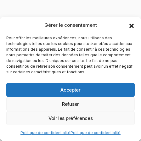
Gérer le consentement
Pour offrir les meilleures expériences, nous utilisons des
technologies telles que les cookies pour stocker et/ou accéder aux
informations des appareils. Le fait de consentir à ces technologies
nous permettra de traiter des données telles que le comportement
de navigation ou les ID uniques sur ce site. Le fait de ne pas
YubiGeek est un média français dédié aux nouvelles
consentir ou de retirer son consentement peut avoir un effet négatif
sur certaines caractéristiques et fonctions.
technologies, à la culture geek et au numérique. Fondé par
Maxence, le site partage depuis plus de 10 ans des
actualités, guides, tests et analyses autour de l’innovation,
Accepter
du web, du gaming et de la science, avec une approche
accessible et passionnée.
Refuser
PAGES
CATÉGORIES
YUBIGEEK
Voir les préférences
© 2025 YubiGeek. Tous droits réservés.
Politique de confidentialité
Politique de confidentialité