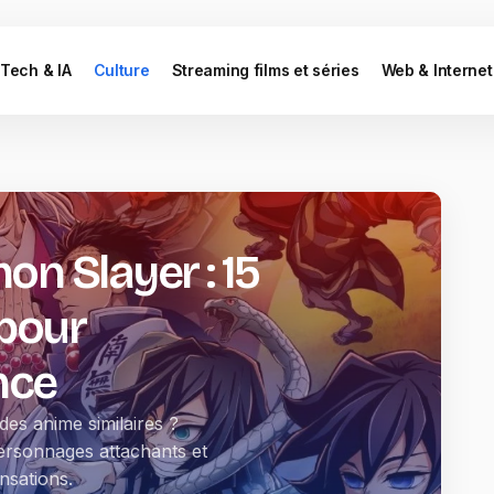
Tech & IA
Culture
Streaming films et séries
Web & Internet
 Slayer : 15
 pour
nce
es anime similaires ?
ersonnages attachants et
nsations.