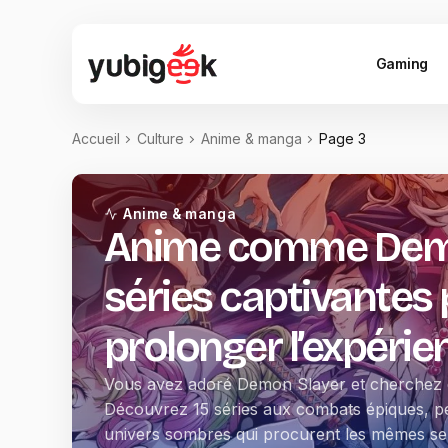
Gaming
Accueil
Culture
Anime & manga
Page 3
Anime & manga
Anime comme Demon
séries captivantes
prolonger l’expérie
Vous avez adoré Demon Slayer et cherchez d
Découvrez 15 séries aux combats épiques, p
univers sombres qui procurent les mêmes se