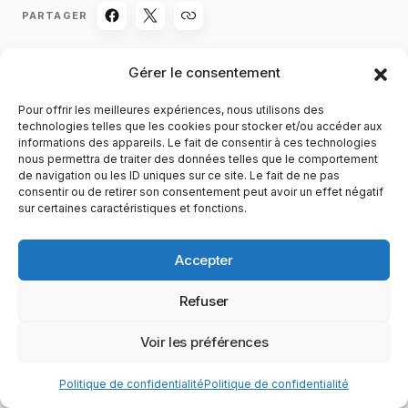
PARTAGER
Gérer le consentement
Pour offrir les meilleures expériences, nous utilisons des
technologies telles que les cookies pour stocker et/ou accéder aux
informations des appareils. Le fait de consentir à ces technologies
nous permettra de traiter des données telles que le comportement
Undead Unluck : Victor, origines, pouvoirs et
de navigation ou les ID uniques sur ce site. Le fait de ne pas
rôle réel dans la série
consentir ou de retirer son consentement peut avoir un effet négatif
sur certaines caractéristiques et fonctions.
Précédent
Accepter
Refuser
Metallic Rouge : guide complet des grands
groupes et factions de la série
Voir les préférences
Suivant
Politique de confidentialité
Politique de confidentialité