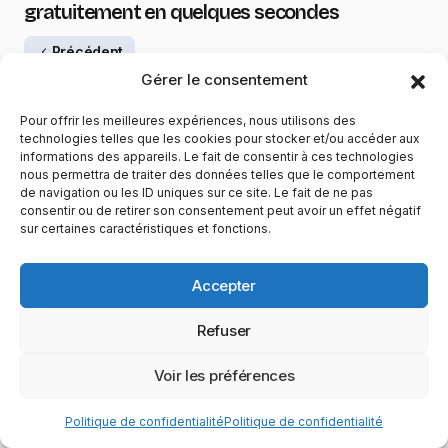
gratuitement en quelques secondes
Précédent
Gérer le consentement
Pour offrir les meilleures expériences, nous utilisons des
technologies telles que les cookies pour stocker et/ou accéder aux
ImageHosting : hébergeur d’images gratuit et
informations des appareils. Le fait de consentir à ces technologies
rapide pour tous vos besoins en ligne
nous permettra de traiter des données telles que le comportement
de navigation ou les ID uniques sur ce site. Le fait de ne pas
consentir ou de retirer son consentement peut avoir un effet négatif
Suivant
sur certaines caractéristiques et fonctions.
Accepter
MISE EN LUMIÈRE
Les pannes successives des
Refuser
services en ligne PlayStation et
Xbox montrent les problèmes du
Voir les préférences
futur digital
Politique de confidentialité
Politique de confidentialité
27 juillet 2026
5 min de lecture