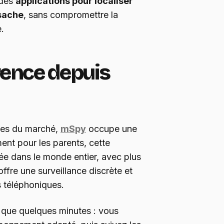
 des
applications pour localiser
 sache
, sans compromettre la
e.
rence depuis
bles du marché,
mSpy
occupe une
ent pour les parents, cette
isée dans le monde entier, avec plus
e offre une surveillance discrète et
s téléphoniques.
d que quelques minutes : vous