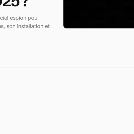
025 ?
iel espion pour
, son installation et