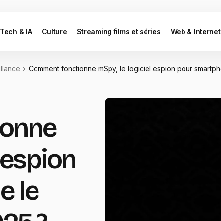
Tech & IA
Culture
Streaming films et séries
Web & Internet
illance
Comment fonctionne mSpy, le logiciel espion pour smartphon
ionne
 espion
e le