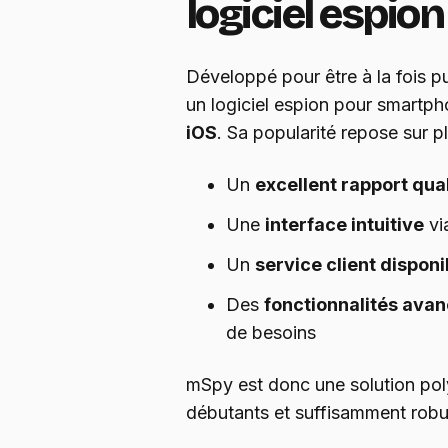
logiciel espio
Développé pour être à la fois pui
un logiciel espion pour smartp
iOS
. Sa popularité repose sur pl
Un
excellent rapport qual
Une
interface intuitive
vi
Un
service client disponi
Des
fonctionnalités ava
de besoins
mSpy est donc une solution poly
débutants et suffisamment robu