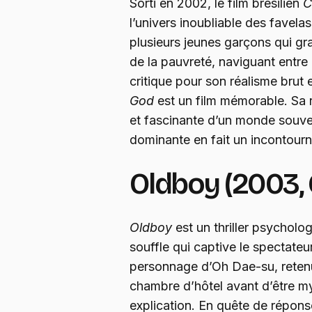
Sorti en 2002, le film brésilien
C
l’univers inoubliable des favelas
plusieurs jeunes garçons qui gr
de la pauvreté, naviguant entre 
critique pour son réalisme brut 
God
est un film mémorable. Sa r
et fascinante d’un monde souven
dominante en fait un incontour
Oldboy (2003,
Oldboy
est un thriller psycholo
souffle qui captive le spectateur 
personnage d’Oh Dae-su, reten
chambre d’hôtel avant d’être m
explication. En quête de répons