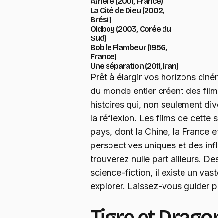
Amélie (2001, France)
La Cité de Dieu (2002,
Brésil)
Oldboy (2003, Corée du
Sud)
Bob le Flambeur (1956,
France)
Une séparation (2011, Iran)
Prêt à élargir vos horizons cin
du monde entier créent des film
histoires qui, non seulement div
la réflexion. Les films de cette
pays, dont la Chine, la France et
perspectives uniques et des inf
trouverez nulle part ailleurs. D
science-fiction, il existe un va
explorer. Laissez-vous guider pa
Tigre et Drago