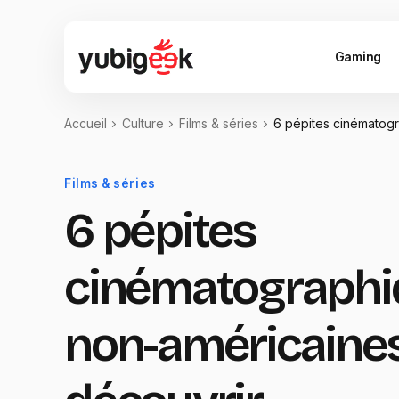
Gaming
Accueil
Culture
Films & séries
6 pépites cinématog
Films & séries
6 pépites
cinématographi
non-américaines