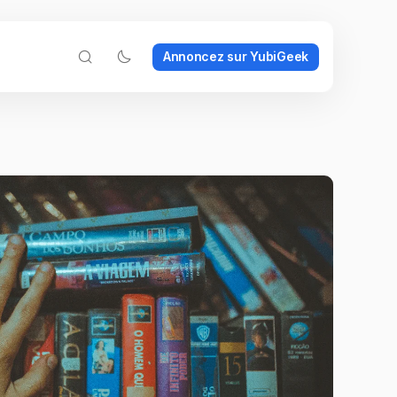
Annoncez sur YubiGeek