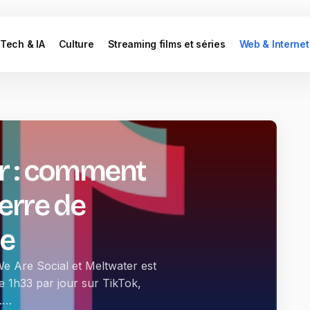
Tech & IA
Culture
Streaming films et séries
Web & Internet
ur : comment
uerre de
ce
We Are Social et Meltwater est
e 1h33 par jour sur TikTok,
s.…