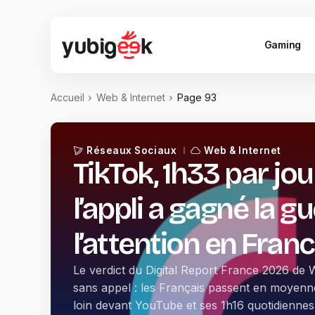
Gaming
Accueil
Web & Internet
Page 93
Réseaux Sociaux
Web & Internet
TikTok, 1h33 par jo
l’appli a gagné la g
l’attention en Fran
Le verdict du Digital Report France 2026 de 
sans appel : les Français passent en moyenn
loin devant YouTube et ses 1h16 quotidienne