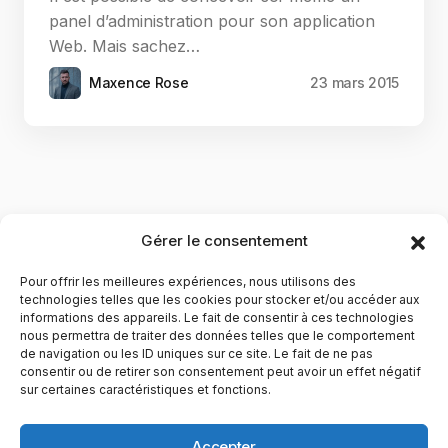
panel d’administration pour son application
Web. Mais sachez…
Maxence Rose
23 mars 2015
Gérer le consentement
Pour offrir les meilleures expériences, nous utilisons des
technologies telles que les cookies pour stocker et/ou accéder aux
informations des appareils. Le fait de consentir à ces technologies
nous permettra de traiter des données telles que le comportement
de navigation ou les ID uniques sur ce site. Le fait de ne pas
YubiGeek est un média français dédié aux nouvelles
consentir ou de retirer son consentement peut avoir un effet négatif
sur certaines caractéristiques et fonctions.
technologies, à la culture geek et au numérique. Fondé par
Maxence, le site partage depuis plus de 10 ans des
actualités, guides, tests et analyses autour de l’innovation,
Accepter