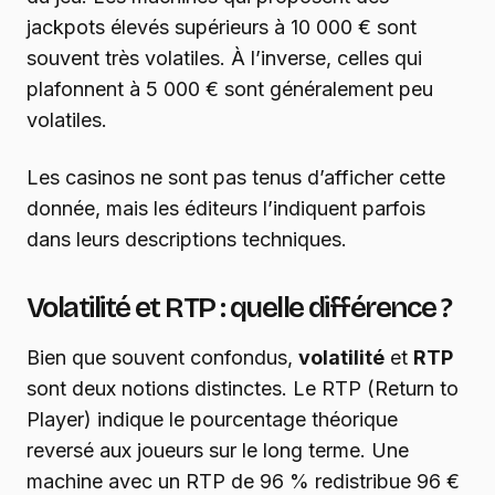
jackpots élevés supérieurs à 10 000 € sont
souvent très volatiles. À l’inverse, celles qui
plafonnent à 5 000 € sont généralement peu
volatiles.
Les casinos ne sont pas tenus d’afficher cette
donnée, mais les éditeurs l’indiquent parfois
dans leurs descriptions techniques.
Volatilité et RTP : quelle différence ?
Bien que souvent confondus,
volatilité
et
RTP
sont deux notions distinctes. Le RTP (Return to
Player) indique le pourcentage théorique
reversé aux joueurs sur le long terme. Une
machine avec un RTP de 96 % redistribue 96 €