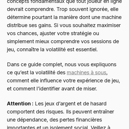
concepts fondamentaux que tout joueur en ligne
devrait comprendre. Trop souvent ignorée, elle
détermine pourtant la manière dont une machine
distribue ses gains. Si vous souhaitez maximiser
vos chances, ajuster votre stratégie ou
simplement mieux comprendre vos sessions de
jeu, connaître la volatilité est essentiel.
Dans ce guide complet, nous vous expliquons
ce qu’est la volatilité des
machines à sous
,
comment elle influence votre expérience de jeu,
et comment l’identifier avant de miser.
Attention :
Les jeux d’argent et de hasard
comportent des risques. Ils peuvent entraîner
une dépendance, des pertes financières
importantes et un isolement social. Veillez à