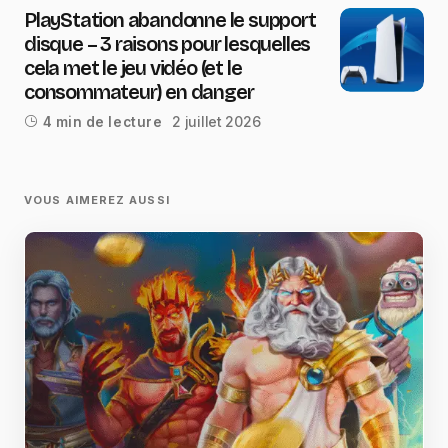
PlayStation abandonne le support
disque – 3 raisons pour lesquelles
cela met le jeu vidéo (et le
consommateur) en danger
2 juillet 2026
4 min de lecture
VOUS AIMEREZ AUSSI