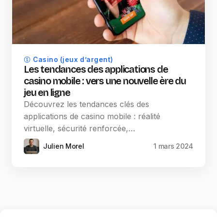
Casino (jeux d’argent)
Les tendances des applications de
casino mobile : vers une nouvelle ère du
jeu en ligne
Découvrez les tendances clés des
applications de casino mobile : réalité
virtuelle, sécurité renforcée,…
Julien Morel
1 mars 2024