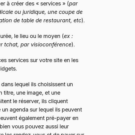
 à créer des « services » (
par
icale ou juridique, une coupe de
tion de table de restaurant, etc
).
rée, le lieu ou le moyen (
ex :
r tchat, par visioconférence
).
es services sur votre site en les
idgets.
 dans lequel ils choisissent un
 titre, une image, et une
itent le réserver, ils cliquent
e un agenda sur lequel ils peuvent
ls peuvent également pré-payer en
 bien vous pouvez aussi leur
e les rendez-vous et de payer sur