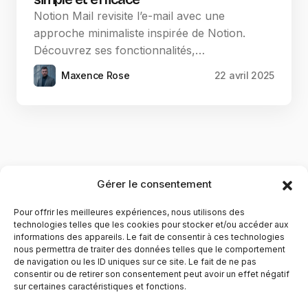
Notion Mail revisite l’e-mail avec une
approche minimaliste inspirée de Notion.
Découvrez ses fonctionnalités,…
Maxence Rose
22 avril 2025
Gérer le consentement
Pour offrir les meilleures expériences, nous utilisons des
technologies telles que les cookies pour stocker et/ou accéder aux
informations des appareils. Le fait de consentir à ces technologies
nous permettra de traiter des données telles que le comportement
de navigation ou les ID uniques sur ce site. Le fait de ne pas
YubiGeek est un média français dédié aux nouvelles
consentir ou de retirer son consentement peut avoir un effet négatif
sur certaines caractéristiques et fonctions.
technologies, à la culture geek et au numérique. Fondé par
Maxence, le site partage depuis plus de 10 ans des