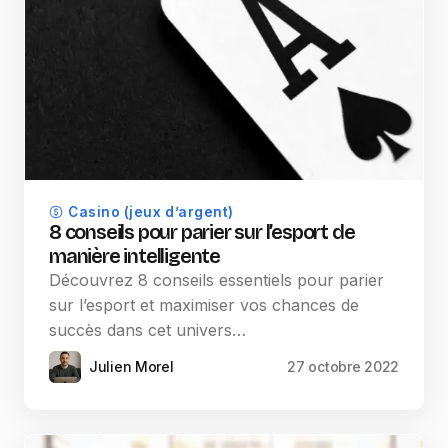
Casino (jeux d’argent)
8 conseils pour parier sur l’esport de
manière intelligente
Découvrez 8 conseils essentiels pour parier
sur l’esport et maximiser vos chances de
succès dans cet univers…
Julien Morel
27 octobre 2022