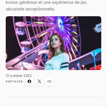
bonus généreux et une expérience de jeu
sécurisée exceptionnelle.
21 octobre 2022
PARTAGER