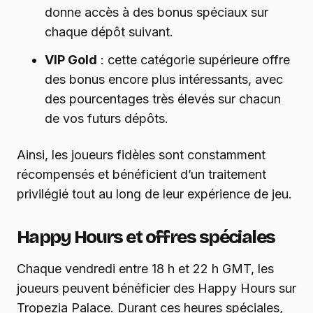
donne accès à des bonus spéciaux sur
chaque dépôt suivant.
VIP Gold
: cette catégorie supérieure offre
des bonus encore plus intéressants, avec
des pourcentages très élevés sur chacun
de vos futurs dépôts.
Ainsi, les joueurs fidèles sont constamment
récompensés et bénéficient d’un traitement
privilégié tout au long de leur expérience de jeu.
Happy Hours et offres spéciales
Chaque vendredi entre 18 h et 22 h GMT, les
joueurs peuvent bénéficier des Happy Hours sur
Tropezia Palace. Durant ces heures spéciales,