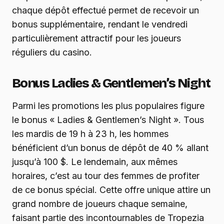
chaque dépôt effectué permet de recevoir un
bonus supplémentaire, rendant le vendredi
particulièrement attractif pour les joueurs
réguliers du casino.
Bonus Ladies & Gentlemen’s Night
Parmi les promotions les plus populaires figure
le bonus « Ladies & Gentlemen’s Night ». Tous
les mardis de 19 h à 23 h, les hommes
bénéficient d’un bonus de dépôt de 40 % allant
jusqu’à 100 $. Le lendemain, aux mêmes
horaires, c’est au tour des femmes de profiter
de ce bonus spécial. Cette offre unique attire un
grand nombre de joueurs chaque semaine,
faisant partie des incontournables de Tropezia