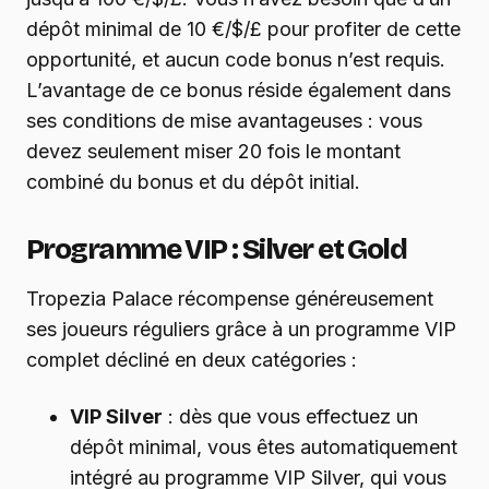
dépôt minimal de 10 €/$/£ pour profiter de cette
opportunité, et aucun code bonus n’est requis.
L’avantage de ce bonus réside également dans
ses conditions de mise avantageuses : vous
devez seulement miser 20 fois le montant
combiné du bonus et du dépôt initial.
Programme VIP : Silver et Gold
Tropezia Palace récompense généreusement
ses joueurs réguliers grâce à un programme VIP
complet décliné en deux catégories :
VIP Silver
: dès que vous effectuez un
dépôt minimal, vous êtes automatiquement
intégré au programme VIP Silver, qui vous