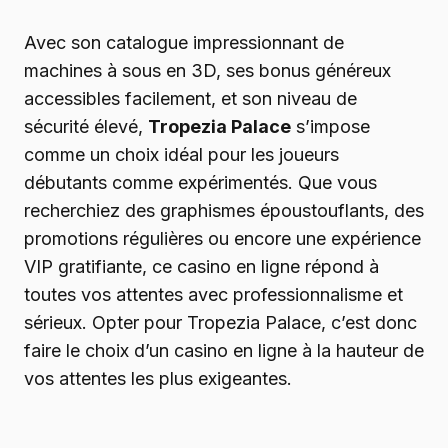
Avec son catalogue impressionnant de
machines à sous en 3D, ses bonus généreux
accessibles facilement, et son niveau de
sécurité élevé,
Tropezia Palace
s’impose
comme un choix idéal pour les joueurs
débutants comme expérimentés. Que vous
recherchiez des graphismes époustouflants, des
promotions régulières ou encore une expérience
VIP gratifiante, ce casino en ligne répond à
toutes vos attentes avec professionnalisme et
sérieux. Opter pour Tropezia Palace, c’est donc
faire le choix d’un casino en ligne à la hauteur de
vos attentes les plus exigeantes.