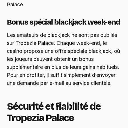
Palace.
Bonus spécial blackjack week-end
Les amateurs de blackjack ne sont pas oubliés
sur Tropezia Palace. Chaque week-end, le
casino propose une offre spéciale blackjack, où
les joueurs peuvent obtenir un bonus
supplémentaire en plus de leurs gains habituels.
Pour en profiter, il suffit simplement d’envoyer
une demande par e-mail au service clientèle.
Sécurité et fiabilité de
Tropezia Palace