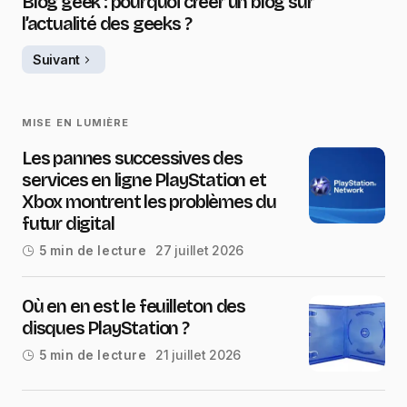
Blog geek : pourquoi créer un blog sur
l’actualité des geeks ?
Suivant
MISE EN LUMIÈRE
Les pannes successives des
services en ligne PlayStation et
Xbox montrent les problèmes du
futur digital
27 juillet 2026
5 min de lecture
Où en en est le feuilleton des
disques PlayStation ?
21 juillet 2026
5 min de lecture