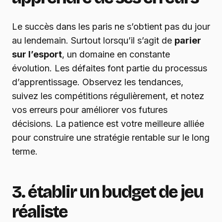
Le succès dans les paris ne s’obtient pas du jour
au lendemain. Surtout lorsqu’il s’agit de
parier
sur l’esport
, un domaine en constante
évolution. Les défaites font partie du processus
d’apprentissage. Observez les tendances,
suivez les compétitions régulièrement, et notez
vos erreurs pour améliorer vos futures
décisions. La patience est votre meilleure alliée
pour construire une stratégie rentable sur le long
terme.
3. établir un budget de jeu
réaliste