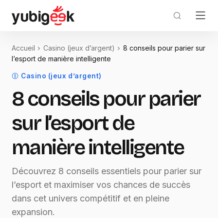
Accueil
Casino (jeux d’argent)
8 conseils pour parier sur
l’esport de manière intelligente
Casino (jeux d’argent)
8 conseils pour parier
sur l’esport de
manière intelligente
Découvrez 8 conseils essentiels pour parier sur
l’esport et maximiser vos chances de succès
dans cet univers compétitif et en pleine
expansion.