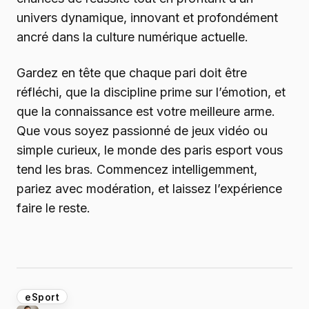
univers dynamique, innovant et profondément
ancré dans la culture numérique actuelle.
Gardez en tête que chaque pari doit être
réfléchi, que la discipline prime sur l’émotion, et
que la connaissance est votre meilleure arme.
Que vous soyez passionné de jeux vidéo ou
simple curieux, le monde des paris esport vous
tend les bras. Commencez intelligemment,
pariez avec modération, et laissez l’expérience
faire le reste.
eSport