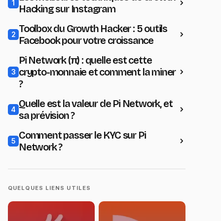
1
Hacking sur Instagram
Toolbox du Growth Hacker : 5 outils
2
Facebook pour votre croissance
Pi Network (π) : quelle est cette
crypto-monnaie et comment la miner
3
?
Quelle est la valeur de Pi Network, et
4
sa prévision ?
Comment passer le KYC sur Pi
5
Network ?
QUELQUES LIENS UTILES