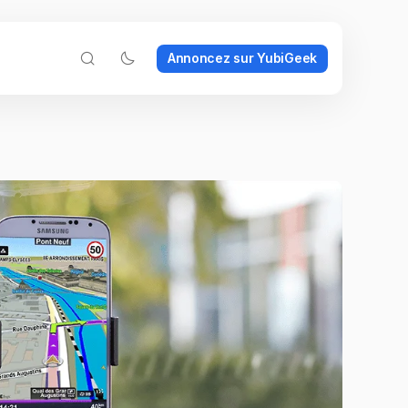
Annoncez sur YubiGeek