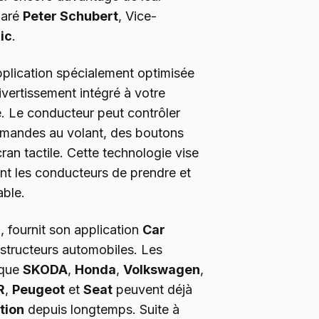
laré
Peter Schubert
, Vice-
ic
.
plication spécialement optimisée
divertissement intégré à votre
. Le conducteur peut contrôler
mmandes au volant, des boutons
cran tactile. Cette technologie vise
ent les conducteurs de prendre et
able.
n, fournit son application
Car
tructeurs automobiles. Les
 que
SKODA
,
Honda
,
Volkswagen
,
R
,
Peugeot
et
Seat
peuvent déjà
tion
depuis longtemps. Suite à