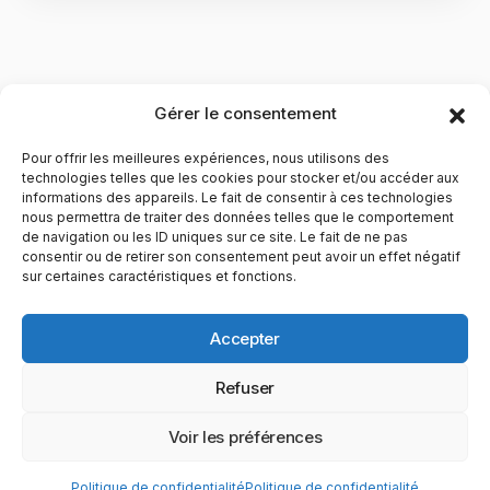
Gérer le consentement
Pour offrir les meilleures expériences, nous utilisons des
technologies telles que les cookies pour stocker et/ou accéder aux
informations des appareils. Le fait de consentir à ces technologies
nous permettra de traiter des données telles que le comportement
de navigation ou les ID uniques sur ce site. Le fait de ne pas
YubiGeek est un média français dédié aux nouvelles
consentir ou de retirer son consentement peut avoir un effet négatif
sur certaines caractéristiques et fonctions.
technologies, à la culture geek et au numérique. Fondé par
Maxence, le site partage depuis plus de 10 ans des
actualités, guides, tests et analyses autour de l’innovation,
Accepter
du web, du gaming et de la science, avec une approche
accessible et passionnée.
Refuser
PAGES
CATÉGORIES
YUBIGEEK
Voir les préférences
© 2025 YubiGeek. Tous droits réservés.
Politique de confidentialité
Politique de confidentialité