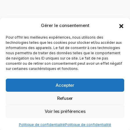
Gérer le consentement
Pour offrir les meilleures expériences, nous utilisons des
technologies telles que les cookies pour stocker et/ou accéder aux
informations des appareils. Le fait de consentir à ces technologies
nous permettra de traiter des données telles que le comportement
de navigation ou les ID uniques sur ce site. Le fait de ne pas
YubiGeek est un média français dédié aux nouvelles
consentir ou de retirer son consentement peut avoir un effet négatif
sur certaines caractéristiques et fonctions.
technologies, à la culture geek et au numérique. Fondé par
Maxence, le site partage depuis plus de 10 ans des
actualités, guides, tests et analyses autour de l’innovation,
Accepter
du web, du gaming et de la science, avec une approche
accessible et passionnée.
Refuser
PAGES
CATÉGORIES
YUBIGEEK
Voir les préférences
© 2025 YubiGeek. Tous droits réservés.
Politique de confidentialité
Politique de confidentialité