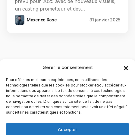
prévu pour 2025 avec de nouveaux visuels,
un casting prometteur et des…
Maxence Rose
31 janvier 2025
Gérer le consentement
Pour offrir les meilleures expériences, nous utilisons des
technologies telles que les cookies pour stocker et/ou accéder aux
informations des appareils. Le fait de consentir à ces technologies
nous permettra de traiter des données telles que le comportement
de navigation ou les ID uniques sur ce site. Le fait de ne pas
YubiGeek est un média français dédié aux nouvelles
consentir ou de retirer son consentement peut avoir un effet négatif
sur certaines caractéristiques et fonctions.
technologies, à la culture geek et au numérique. Fondé par
Maxence, le site partage depuis plus de 10 ans des
actualités, guides, tests et analyses autour de l’innovation,
Accepter
du web, du gaming et de la science, avec une approche