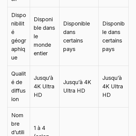
Dispo
Disponi
nibilit
Disponible
Disponib
ble dans
é
dans
le dans
le
géogr
certains
certains
monde
aphiq
pays
pays
entier
ue
Qualit
Jusqu’à
Jusqu’à
é de
Jusqu’à 4K
4K Ultra
4K Ultra
diffus
Ultra HD
HD
HD
ion
Nom
bre
1 à 4
d’utili