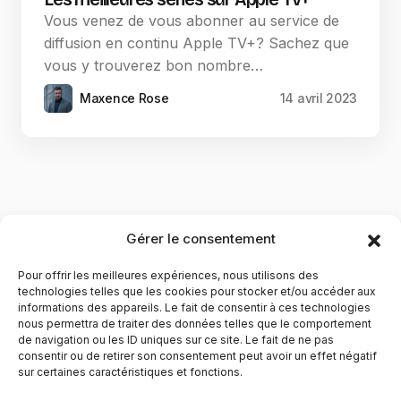
Vous venez de vous abonner au service de
diffusion en continu Apple TV+? Sachez que
vous y trouverez bon nombre…
Maxence Rose
14 avril 2023
Gérer le consentement
Pour offrir les meilleures expériences, nous utilisons des
technologies telles que les cookies pour stocker et/ou accéder aux
informations des appareils. Le fait de consentir à ces technologies
nous permettra de traiter des données telles que le comportement
de navigation ou les ID uniques sur ce site. Le fait de ne pas
YubiGeek est un média français dédié aux nouvelles
consentir ou de retirer son consentement peut avoir un effet négatif
sur certaines caractéristiques et fonctions.
technologies, à la culture geek et au numérique. Fondé par
Maxence, le site partage depuis plus de 10 ans des