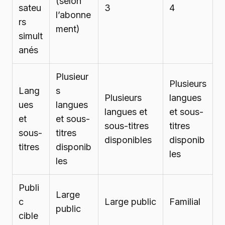
(selon
sateu
3
4
l’abonne
rs
ment)
simult
anés
Plusieur
Plusieurs
Lang
s
Plusieurs
langues
ues
langues
langues et
et sous-
et
et sous-
sous-titres
titres
sous-
titres
disponibles
disponib
titres
disponib
les
les
Publi
Large
c
Large public
Familial
public
cible