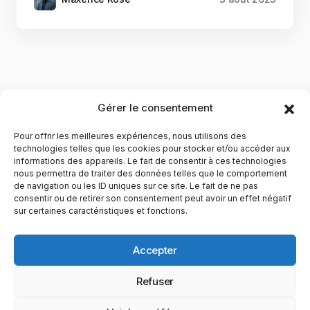
Gérer le consentement
Pour offrir les meilleures expériences, nous utilisons des
technologies telles que les cookies pour stocker et/ou accéder aux
informations des appareils. Le fait de consentir à ces technologies
nous permettra de traiter des données telles que le comportement
de navigation ou les ID uniques sur ce site. Le fait de ne pas
YubiGeek est un média français dédié aux nouvelles
consentir ou de retirer son consentement peut avoir un effet négatif
sur certaines caractéristiques et fonctions.
technologies, à la culture geek et au numérique. Fondé par
Maxence, le site partage depuis plus de 10 ans des
actualités, guides, tests et analyses autour de l’innovation,
Accepter
du web, du gaming et de la science, avec une approche
accessible et passionnée.
Refuser
PAGES
CATÉGORIES
YUBIGEEK