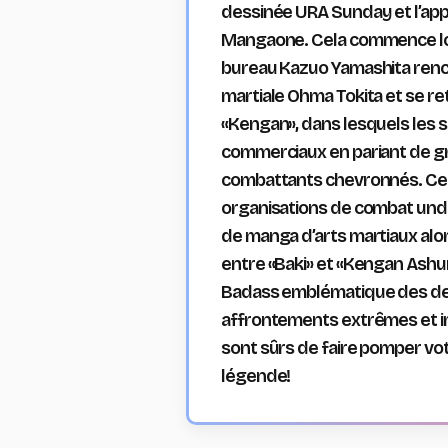
dessinée URA Sunday et l’app
Mangaone. Cela commence lor
bureau Kazuo Yamashita renco
martiale Ohma Tokita et se r
«Kengan», dans lesquels les s
commerciaux en pariant de 
combattants chevronnés. Cett
organisations de combat und
de manga d’arts martiaux alor
entre «Baki» et «Kengan Ashur
Badass emblématique des deu
affrontements extrêmes et imp
sont sûrs de faire pomper vo
légende!