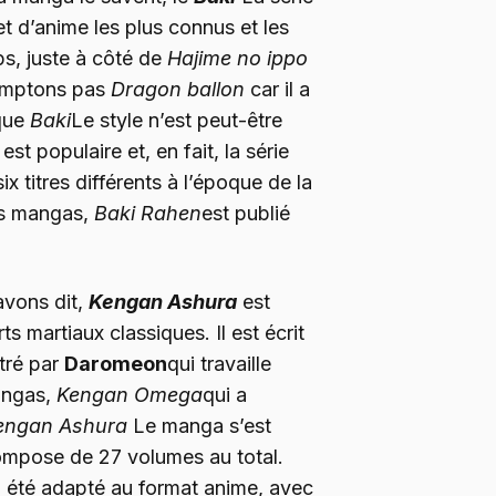
t d’anime les plus connus et les
ps, juste à côté de
Hajime no ippo
omptons pas
Dragon ballon
car il a
 que
Baki
Le style n’est peut-être
st populaire et, en fait, la série
x titres différents à l’époque de la
des mangas,
Baki Rahen
est publié
avons dit,
Kengan Ashura
est
s martiaux classiques. Il est écrit
stré par
Daromeon
qui travaille
mangas,
Kengan Omega
qui a
engan Ashura
Le manga s’est
ompose de 27 volumes au total.
 été adapté au format anime, avec