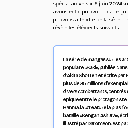
spécial arrive sur
6 juin 2024
su
avons enfin pu avoir un aperçu
pouvons attendre de la série. Le
révèle les éléments suivants:
La série de mangas sur les a
populaire «Baki», publiée da
d’Akita Shotten et écrite par 
plus de 85 millions d’exemplair
divers combattants, centrés su
épique entre le protagoniste 
Hanma, la «créature la plus 
bataille «Kengan Ashura», écr
illustré par Daromeon, est pub