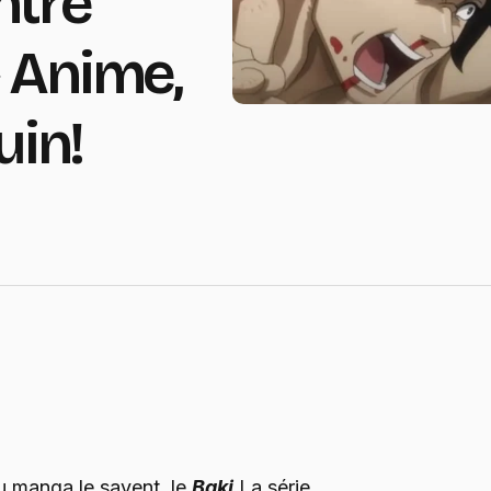
ntre
 Anime,
uin!
u manga le savent, le
Baki
La série