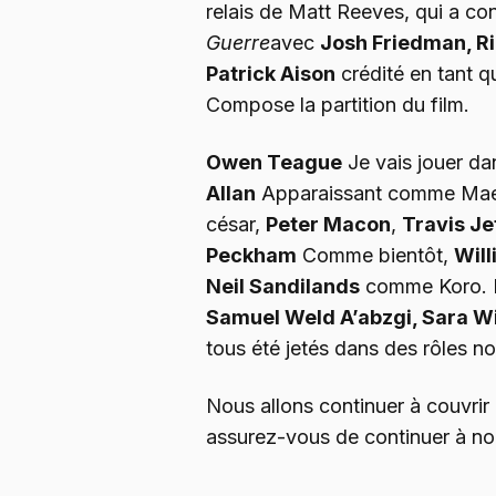
relais de Matt Reeves, qui a conc
Guerre
avec
Josh Friedman, Ri
Patrick Aison
crédité en tant q
Compose la partition du film.
Owen Teague
Je vais jouer d
Allan
Apparaissant comme Ma
césar,
Peter Macon
,
Travis Je
Peckham
Comme bientôt,
Will
Neil Sandilands
comme Koro. E
Samuel Weld A’abzgi, Sara 
tous été jetés dans des rôles n
Nous allons continuer à couvrir 
assurez-vous de continuer à nou