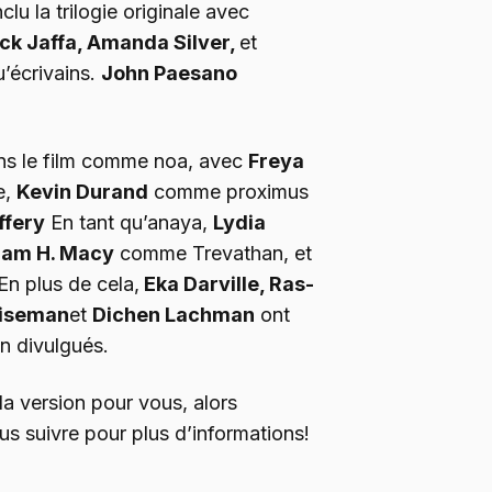
lu la trilogie originale avec
ck Jaffa, Amanda Silver,
et
u’écrivains.
John Paesano
ans le film comme noa, avec
Freya
e,
Kevin Durand
comme proximus
ffery
En tant qu’anaya,
Lydia
iam H. Macy
comme Trevathan, et
n plus de cela,
Eka Darville, Ras-
Wiseman
et
Dichen Lachman
ont
on divulgués.
la version pour vous, alors
s suivre pour plus d’informations!