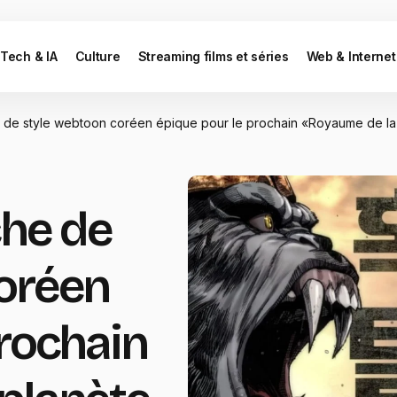
Tech & IA
Culture
Streaming films et séries
Web & Internet
e de style webtoon coréen épique pour le prochain «Royaume de la
che de
oréen
prochain