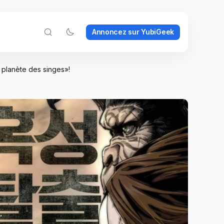
Annoncez sur YubiGeek
 planète des singes»!