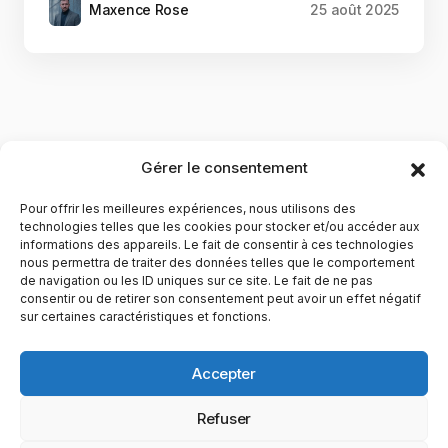
Maxence Rose
25 août 2025
Gérer le consentement
Pour offrir les meilleures expériences, nous utilisons des
technologies telles que les cookies pour stocker et/ou accéder aux
informations des appareils. Le fait de consentir à ces technologies
nous permettra de traiter des données telles que le comportement
de navigation ou les ID uniques sur ce site. Le fait de ne pas
YubiGeek est un média français dédié aux nouvelles
consentir ou de retirer son consentement peut avoir un effet négatif
sur certaines caractéristiques et fonctions.
technologies, à la culture geek et au numérique. Fondé par
Maxence, le site partage depuis plus de 10 ans des
actualités, guides, tests et analyses autour de l’innovation,
Accepter
du web, du gaming et de la science, avec une approche
accessible et passionnée.
Refuser
PAGES
CATÉGORIES