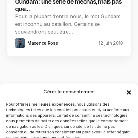
Gundam : une série de méchas, mais pas
que…
Pour la plupart d’entre nous, le mot Gundam
est inconnu au bataillon. Certains se
souviendront peut être…
Maxence Rose
12 juin 2018
Gérer le consentement
Pour offrir les meilleures expériences, nous utilisons des
technologies telles que les cookies pour stocker et/ou accéder aux
informations des appareils. Le fait de consentir à ces technologies
nous permettra de traiter des données telles que le comportement
de navigation ou les ID uniques sur ce site. Le fait de ne pas
YubiGeek est un média français dédié aux nouvelles
consentir ou de retirer son consentement peut avoir un effet négatif
sur certaines caractéristiques et fonctions.