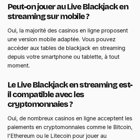
Peut-on jouer au Live Blackjack en
streaming sur mobile ?
Oui, la majorité des casinos en ligne proposent
une version mobile adaptée. Vous pouvez
accéder aux tables de blackjack en streaming
depuis votre smartphone ou tablette, à tout
moment.
Le Live Blackjack en streaming est-
il compatible avec les
cryptomonnaies ?
Oui, de nombreux casinos en ligne acceptent les
paiements en cryptomonnaies comme le Bitcoin,
l’Ethereum ou le Litecoin pour jouer au