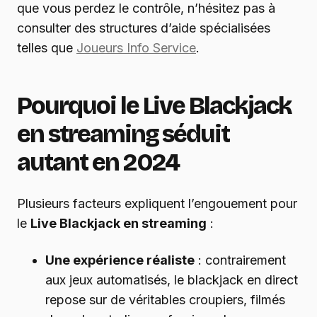
que vous perdez le contrôle, n’hésitez pas à
consulter des structures d’aide spécialisées
telles que
Joueurs Info Service
.
Pourquoi le Live Blackjack
en streaming séduit
autant en 2024
Plusieurs facteurs expliquent l’engouement pour
le
Live Blackjack en streaming
:
Une expérience réaliste
: contrairement
aux jeux automatisés, le blackjack en direct
repose sur de véritables croupiers, filmés