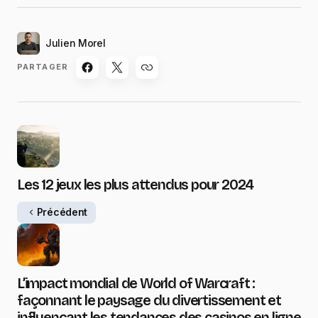
Julien Morel
PARTAGER
Les 12 jeux les plus attendus pour 2024
Précédent
L’impact mondial de World of Warcraft :
façonnant le paysage du divertissement et
influençant les tendances des casinos en ligne