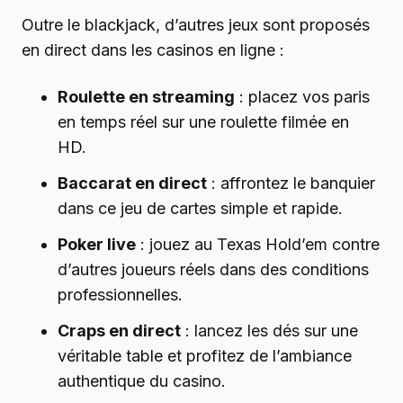
Outre le blackjack, d’autres jeux sont proposés
en direct dans les casinos en ligne :
Roulette en streaming
: placez vos paris
en temps réel sur une roulette filmée en
HD.
Baccarat en direct
: affrontez le banquier
dans ce jeu de cartes simple et rapide.
Poker live
: jouez au Texas Hold’em contre
d’autres joueurs réels dans des conditions
professionnelles.
Craps en direct
: lancez les dés sur une
véritable table et profitez de l’ambiance
authentique du casino.