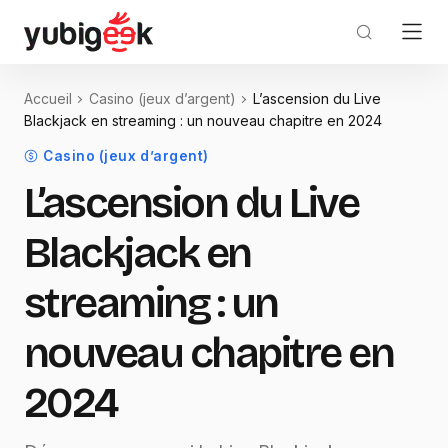
Accueil
Casino (jeux d’argent)
L’ascension du Live
Blackjack en streaming : un nouveau chapitre en 2024
Casino (jeux d’argent)
L’ascension du Live
Blackjack en
streaming : un
nouveau chapitre en
2024