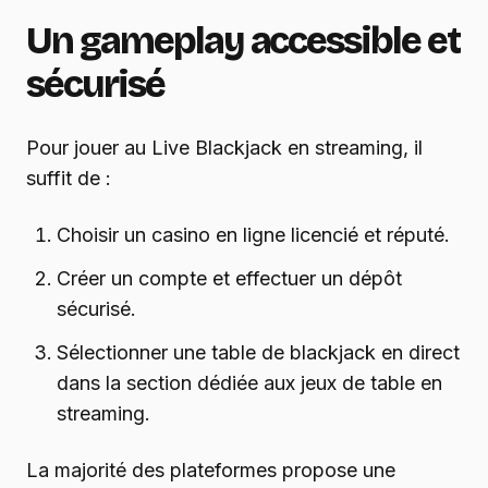
Un gameplay accessible et
sécurisé
Pour jouer au Live Blackjack en streaming, il
suffit de :
Choisir un casino en ligne licencié et réputé.
Créer un compte et effectuer un dépôt
sécurisé.
Sélectionner une table de blackjack en direct
dans la section dédiée aux jeux de table en
streaming.
La majorité des plateformes propose une