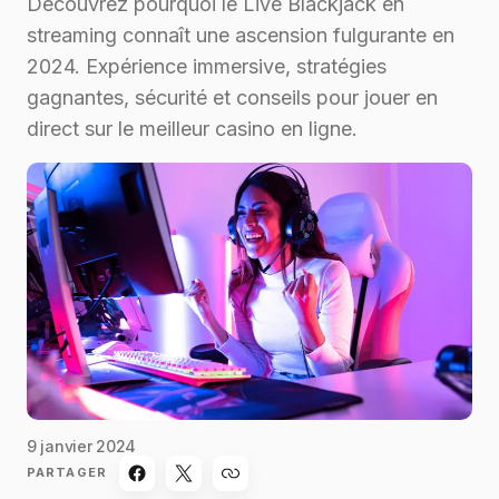
Découvrez pourquoi le Live Blackjack en
streaming connaît une ascension fulgurante en
2024. Expérience immersive, stratégies
gagnantes, sécurité et conseils pour jouer en
direct sur le meilleur casino en ligne.
9 janvier 2024
PARTAGER