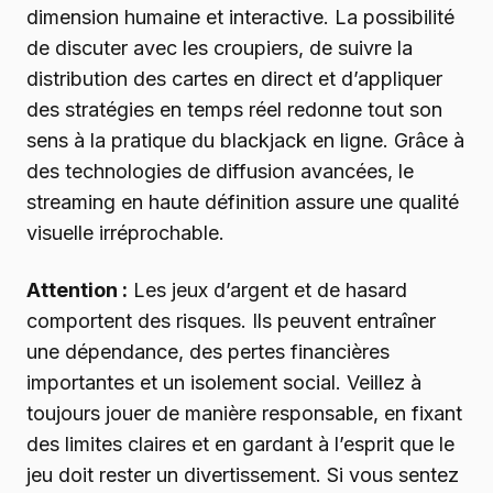
dimension humaine et interactive. La possibilité
de discuter avec les croupiers, de suivre la
distribution des cartes en direct et d’appliquer
des stratégies en temps réel redonne tout son
sens à la pratique du blackjack en ligne. Grâce à
des technologies de diffusion avancées, le
streaming en haute définition assure une qualité
visuelle irréprochable.
Attention :
Les jeux d’argent et de hasard
comportent des risques. Ils peuvent entraîner
une dépendance, des pertes financières
importantes et un isolement social. Veillez à
toujours jouer de manière responsable, en fixant
des limites claires et en gardant à l’esprit que le
jeu doit rester un divertissement. Si vous sentez