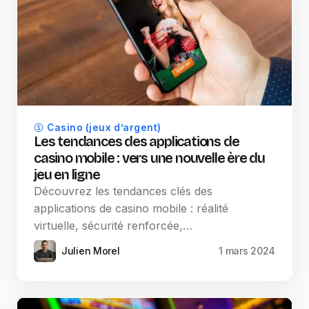
Casino (jeux d’argent)
Les tendances des applications de
casino mobile : vers une nouvelle ère du
jeu en ligne
Découvrez les tendances clés des
applications de casino mobile : réalité
virtuelle, sécurité renforcée,…
Julien Morel
1 mars 2024