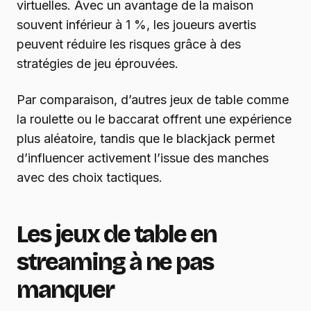
virtuelles. Avec un avantage de la maison
souvent inférieur à 1 %, les joueurs avertis
peuvent réduire les risques grâce à des
stratégies de jeu éprouvées.
Par comparaison, d’autres jeux de table comme
la roulette ou le baccarat offrent une expérience
plus aléatoire, tandis que le blackjack permet
d’influencer activement l’issue des manches
avec des choix tactiques.
Les jeux de table en
streaming à ne pas
manquer