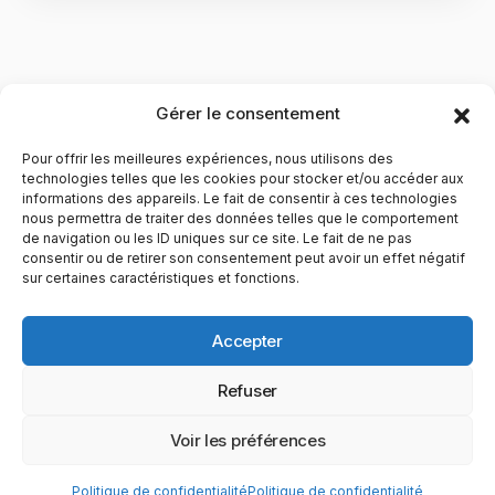
Gérer le consentement
Pour offrir les meilleures expériences, nous utilisons des
technologies telles que les cookies pour stocker et/ou accéder aux
informations des appareils. Le fait de consentir à ces technologies
nous permettra de traiter des données telles que le comportement
de navigation ou les ID uniques sur ce site. Le fait de ne pas
YubiGeek est un média français dédié aux nouvelles
consentir ou de retirer son consentement peut avoir un effet négatif
sur certaines caractéristiques et fonctions.
technologies, à la culture geek et au numérique. Fondé par
Maxence, le site partage depuis plus de 10 ans des
actualités, guides, tests et analyses autour de l’innovation,
Accepter
du web, du gaming et de la science, avec une approche
accessible et passionnée.
Refuser
PAGES
CATÉGORIES
YUBIGEEK
Voir les préférences
© 2025 YubiGeek. Tous droits réservés.
Politique de confidentialité
Politique de confidentialité