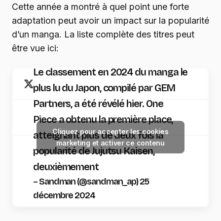
Cette année a montré à quel point une forte
adaptation peut avoir un impact sur la popularité
d’un manga. La liste complète des titres peut
être vue ici:
Le classement en 2024 du manga le
plus lu du Japon, compilé par GEM
Partners, a été révélé hier. One
Piece a obtenu la première place,
Cliquez pour accepter les cookies
atteignant plus de deux fois la
marketing et activer ce contenu
popularité de Jujutsu Kaisen,
deuxièmement
– Sandman (@sandman_ap) 25
décembre 2024