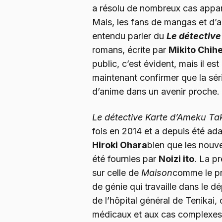
a résolu de nombreux cas appa
Mais, les fans de mangas et d’
entendu parler du
Le détectiv
romans, écrite par
Mikito Chih
public, c’est évident, mais il e
maintenant confirmer que la sér
d’anime dans un avenir proche.
Le détective Karte d’Ameku Ta
fois en 2014 et a depuis été 
Hiroki Ohara
bien que les nouvel
été fournies par
Noizi ito
. La pr
sur celle de
Maison
comme le pr
de génie qui travaille dans le 
de l’hôpital général de Tenikai, 
médicaux et aux cas complexes 