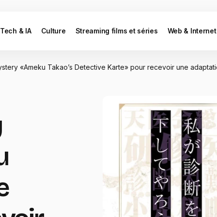
Tech & IA
Culture
Streaming films et séries
Web & Internet
ystery «Ameku Takao’s Detective Karte» pour recevoir une adaptat
y
u
e