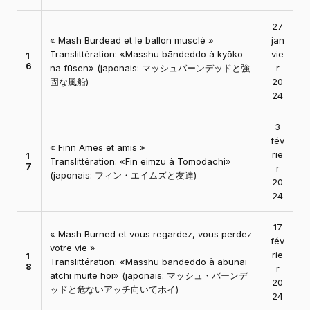
27
« Mash Burdead et le ballon musclé »
jan
Translittération: «Masshu bāndeddo à kyōko
vie
1
6
na fūsen» (japonais: マッシュバーンデッドと強
r
固な風船)
20
24
3
fév
« Finn Ames et amis »
rie
1
Translittération: «Fin eimzu à Tomodachi»
7
r
(japonais: フィン・エイムズと友達)
20
24
17
« Mash Burned et vous regardez, vous perdez
fév
votre vie »
rie
1
Translittération: «Masshu bāndeddo à abunai
8
r
atchi muite hoi» (japonais: マッシュ・バーンデ
20
ッドと危ないアッチ向いてホイ)
24