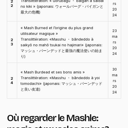
Translittération: « uōrubāgu ・ baigan à saidai
2
rs
2
no kiki » (japonais: ウォールバーグ・バイガンと
20
最大の危機)
24
« Mash Burned et l’origine du plus grand
23
utilisateur magique »
ma
Translittération: «Masshu ・ bāndeddo à
2
rs
3
saikyō no mahō tsukai no hajimari» (japonais:
20
マッシュ・バーンデッドと最強の魔法使いの始ま
24
り)
30
« Mash Burdead et ses bons amis »
ma
Translittération: «Masshu ・ bāndeddo à yoi
2
rs
4
tomodachi» (japonais: マッシュ・バーンデッド
20
と良い友達)
24
Où regarder le
Mashle: