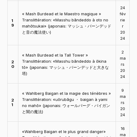
24
« Mash Burdead et le Maestro magique »
fév
Translittération: «Masshu bāndeddo à oto no
rie
1
9
mahōtsukai» (japonais: マッシュ・バーンデッド
r
と音の魔法使い)
20
24
2
« Mash Burdead et la Tall Tower »
ma
Translittération: «Masshu bāndeddo à ōkina
2
rs
0
tō» (japonais: マッシュ・バーンデッドと大きな
20
塔)
24
9
« Wahlberg Baigan et la magie des ténèbres »
ma
Translittération: «uōrubāgu ・ baigan à yami
2
rs
1
no mahō» (japonais: ウォールバーグ・バイガン
20
と闇の魔法)
24
16
«Wahlberg Baigan et le plus grand danger»
ma