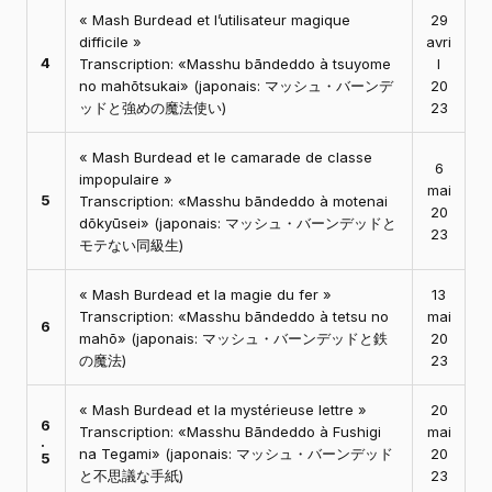
« Mash Burdead et l’utilisateur magique
29
difficile »
avri
4
Transcription: «Masshu bāndeddo à tsuyome
l
no mahōtsukai» (japonais: マッシュ・バーンデ
20
ッドと強めの魔法使い)
23
« Mash Burdead et le camarade de classe
6
impopulaire »
mai
5
Transcription: «Masshu bāndeddo à motenai
20
dōkyūsei» (japonais: マッシュ・バーンデッドと
23
モテない同級生)
« Mash Burdead et la magie du fer »
13
Transcription: «Masshu bāndeddo à tetsu no
mai
6
mahō» (japonais: マッシュ・バーンデッドと鉄
20
の魔法)
23
« Mash Burdead et la mystérieuse lettre »
20
6
Transcription: «Masshu Bāndeddo à Fushigi
mai
.
na Tegami» (japonais: マッシュ・バーンデッド
20
5
と不思議な手紙)
23