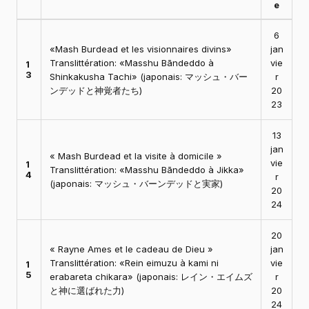
e
6
«Mash Burdead et les visionnaires divins»
jan
Translittération: «Masshu Bāndeddo à
vie
1
3
Shinkakusha Tachi» (japonais: マッシュ・バー
r
ンデッドと神覚者たち)
20
23
13
jan
« Mash Burdead et la visite à domicile »
vie
1
Translittération: «Masshu Bāndeddo à Jikka»
4
r
(japonais: マッシュ・バーンデッドと実家)
20
24
20
« Rayne Ames et le cadeau de Dieu »
jan
Translittération: «Rein eimuzu à kami ni
vie
1
5
erabareta chikara» (japonais: レイン・エイムズ
r
と神に選ばれた力)
20
24