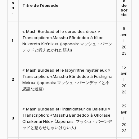
e
o
Titre de l’épisode
de
n
sor
.
tie
8
« Mash Burdead et le corps des dieux »
avri
Transcription: «Masshu Bāndeddo à Kitae
1
l
Nukareta Kin’niku» (japonais: マッシュ・バーン
20
デッドと鍛えぬかれた筋肉)
23
15
« Mash Burdead et le labyrinthe mystérieux »
avri
Transcription: «Masshu Bāndeddo à Fushigina
2
l
Meiro» (japonais: マッシュ・バーンデッドと不
20
思議な迷路)
23
22
« Mash Burdead et l’intimidateur de Balelful »
avri
Transcription: «Masshu Bāndeddo à Okorase
3
l
Chaikenai Hito» (Japonais: マッシュ・バーンデ
20
ッドと怒らせちゃいけない人)
23