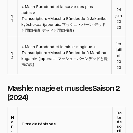
« Mash Burndead et la survie des plus
24
aptes »
juin
1
Transcription: «Masshu Bāndeddo à Jakuniku
1
20
kyōshoku» (japonais: マッシュ・バーン デッド
23
と弱肉強食 デッドと弱肉強食)
1er
« Mash Burndead et le miroir magique »
juill
Transcription: «Masshu Bāndeddo à Mahō no
1
et
2
kagami» (japonais: マッシュ・バーンデッドと魔
20
法の鏡)
23
Mashle: magie et muscles
Saison 2
(2024)
Da
N
te
o
de
Titre de l’épisode
n
so
.
rti