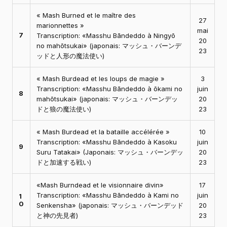
« Mash Burned et le maître des
27
marionnettes »
mai
7
Transcription: «Masshu Bāndeddo à Ningyō
20
no mahōtsukai» (japonais: マッシュ・バーンデ
23
ッドと人形の魔法使い)
« Mash Burdead et les loups de magie »
3
Transcription: «Masshu Bāndeddo à ōkami no
juin
8
mahōtsukai» (japonais: マッシュ・バーンデッ
20
ドと狼の魔法使い)
23
« Mash Burdead et la bataille accélérée »
10
Transcription: «Masshu Bāndeddo à Kasoku
juin
9
Suru Tatakai» (Japonais: マッシュ・バーンデッ
20
ドと加速する戦い)
23
«Mash Burndead et le visionnaire divin»
17
Transcription: «Masshu Bāndeddo à Kami no
juin
1
0
Senkensha» (japonais: マッシュ・バーンデッド
20
と神の先見者)
23