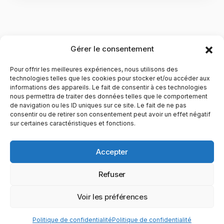
Gérer le consentement
Pour offrir les meilleures expériences, nous utilisons des
technologies telles que les cookies pour stocker et/ou accéder aux
informations des appareils. Le fait de consentir à ces technologies
nous permettra de traiter des données telles que le comportement
de navigation ou les ID uniques sur ce site. Le fait de ne pas
YubiGeek est un média français dédié aux nouvelles
consentir ou de retirer son consentement peut avoir un effet négatif
sur certaines caractéristiques et fonctions.
technologies, à la culture geek et au numérique. Fondé par
Maxence, le site partage depuis plus de 10 ans des
actualités, guides, tests et analyses autour de l’innovation,
Accepter
du web, du gaming et de la science, avec une approche
accessible et passionnée.
Refuser
PAGES
CATÉGORIES
YUBIGEEK
Voir les préférences
© 2025 YubiGeek. Tous droits réservés.
Politique de confidentialité
Politique de confidentialité