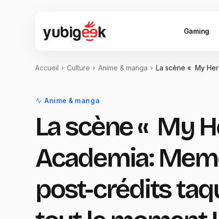
Gaming
Accueil
Culture
Anime & manga
La scène « My Hero
Anime & manga
La scène « My H
Academia: Memo
post-crédits taq