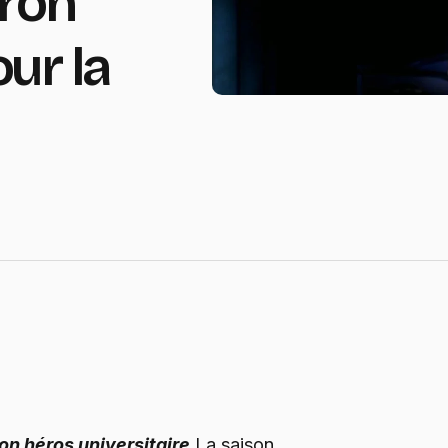
Iron
ur la
n héros universitaire
La saison