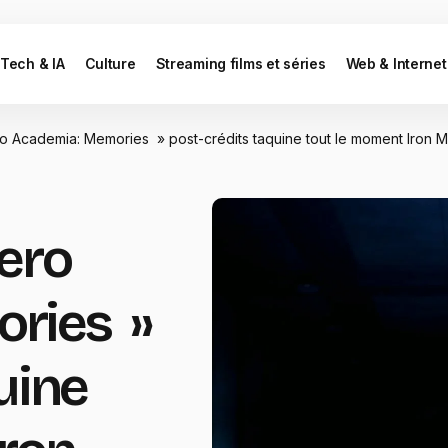
Tech & IA
Culture
Streaming films et séries
Web & Internet
 Academia: Memories » post-crédits taquine tout le moment Iron Ma
ero
ries »
uine