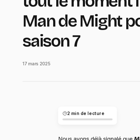
tout le moment 
Man de Might po
saison 7
17 mars 2025
2 min de lecture
Nous avons déjà signalé que
Mo