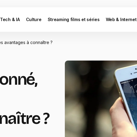
Tech & IA
Culture
Streaming films et séries
Web & Internet
es avantages à connaître ?
ionné,
aître ?