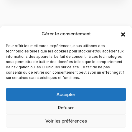
Gérer le consentement
Pour offrir les meilleures expériences, nous utilisons des
technologies telles que les cookies pour stocker et/ou accéder aux
informations des appareils. Le fait de consentir à ces technologies
nous permettra de traiter des données telles que le comportement
de navigation ou les ID uniques sur ce site. Le fait de ne pas
YubiGeek est un média français dédié aux nouvelles
consentir ou de retirer son consentement peut avoir un effet négatif
sur certaines caractéristiques et fonctions.
technologies, à la culture geek et au numérique. Fondé par
Maxence, le site partage depuis plus de 10 ans des
actualités, guides, tests et analyses autour de l’innovation,
Accepter
du web, du gaming et de la science, avec une approche
accessible et passionnée.
Refuser
PAGES
CATÉGORIES
YUBIGEEK
Voir les préférences
© 2025 YubiGeek. Tous droits réservés.