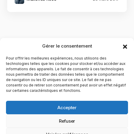
Gérer le consentement
Pour offrir les meilleures expériences, nous utilisons des
technologies telles que les cookies pour stocker et/ou accéder aux
informations des appareils. Le fait de consentir à ces technologies
nous permettra de traiter des données telles que le comportement
de navigation ou les ID uniques sur ce site. Le fait de ne pas
YubiGeek est un média français dédié aux nouvelles
consentir ou de retirer son consentement peut avoir un effet négatif
sur certaines caractéristiques et fonctions.
technologies, à la culture geek et au numérique. Fondé par
Maxence, le site partage depuis plus de 10 ans des
actualités, guides, tests et analyses autour de l’innovation,
Accepter
du web, du gaming et de la science, avec une approche
accessible et passionnée.
Refuser
PAGES
CATÉGORIES
YUBIGEEK